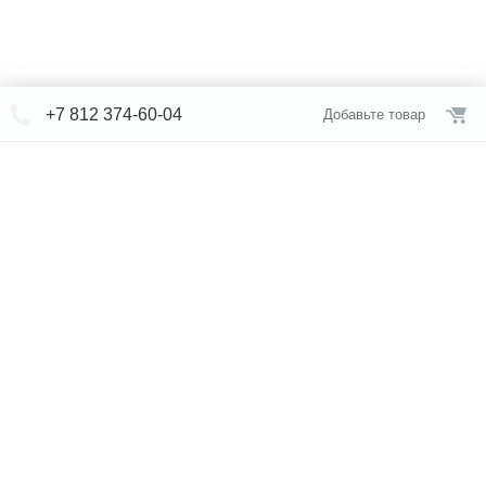
+7 812 374-60-04
Добавьте товар
© СЕВЕРФОРМ 2018 - 2026
+7 812 /
374-60-04
Интернет-магазин
режим работы
Каталог сантехники
Наши магазины
Услуги
Новости
Статьи
Свяжитесь с нами
Карта сайта
Правовая информация
Бренды
Отзывы
* представленная на сайте информация носит исключительно
информационный характер и ни при каких условиях не является
публичной офертой, определяемой положениями Статьи 437 (2)
Гражданского кодекса Российской Федерации. Для получения