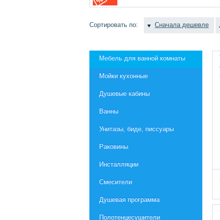
Сортировать по:
Сначала дешевле
Мебель для ванной комнаты
Мойки кухонные
Душевые кабины
Ванны
Унитазы, биде, писсуары
Раковины
Инсталляции
Смесители
Душевая программа
Полотенцесушители