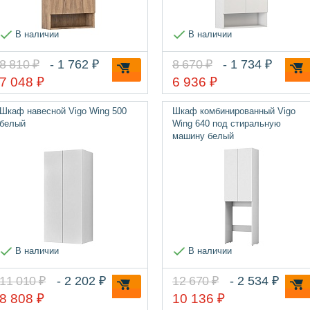
В наличии
В наличии
8 810 ₽
- 1 762 ₽
8 670 ₽
- 1 734 ₽
7 048 ₽
6 936 ₽
Шкаф навесной Vigo Wing 500
Шкаф комбинированный Vigo
белый
Wing 640 под стиральную
машину белый
В наличии
В наличии
11 010 ₽
- 2 202 ₽
12 670 ₽
- 2 534 ₽
8 808 ₽
10 136 ₽