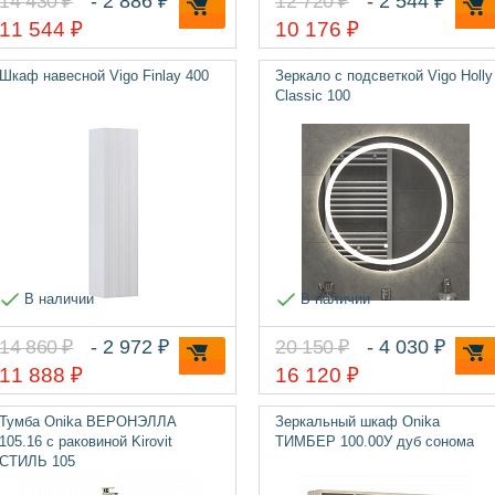
14 430 ₽
- 2 886 ₽
12 720 ₽
- 2 544 ₽
11 544 ₽
10 176 ₽
Шкаф навесной Vigo Finlay 400
Зеркало с подсветкой Vigo Holly
Classic 100
В наличии
В наличии
14 860 ₽
- 2 972 ₽
20 150 ₽
- 4 030 ₽
11 888 ₽
16 120 ₽
Тумба Onika ВЕРОНЭЛЛА
Зеркальный шкаф Onika
105.16 с раковиной Kirovit
ТИМБЕР 100.00У дуб сонома
СТИЛЬ 105