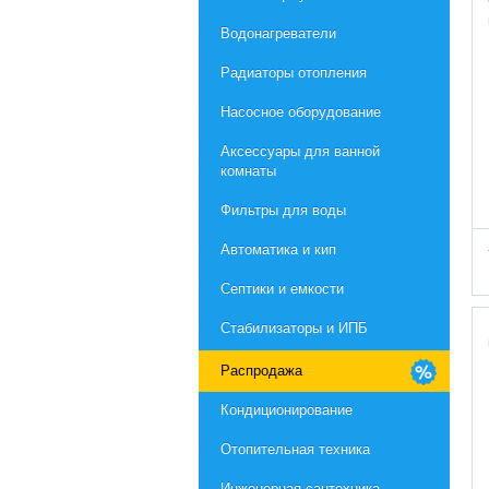
Водонагреватели
Радиаторы отопления
Насосное оборудование
Aксессуары для ванной
комнаты
Фильтры для воды
Автоматика и кип
Септики и емкости
Стабилизаторы и ИПБ
Распродажа
Кондиционирование
Отопительная техника
Инженерная сантехника