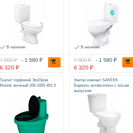
В наличии
В наличии
7 900 ₽
- 1 580 ₽
7 900 ₽
- 1 580 ₽
6 320 ₽
6 320 ₽
Туалет торфяной ЭкоПром
Унитаз компакт SANTEK
Rostok зеленый 206.1000.401.0
Бореаль антивсплеск с косым
выпуском