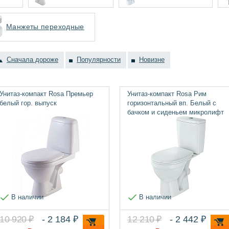
Манжеты переходные
Сначала дороже
Популярности
Новизне
Унитаз-компакт Rosa Премьер
Унитаз-компакт Rosa Рим
белый гор. выпуск
горизонтальный вп. Белый с
бачком и сиденьем микролифт
В наличии
В наличии
10 920 ₽
- 2 184 ₽
12 210 ₽
- 2 442 ₽