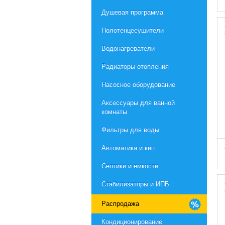
Душевая программа
Полотенцесушители
Водонагреватели
Радиаторы отопления
Насосное оборудование
Aксессуары для ванной
комнаты
Фильтры для воды
Автоматика и кип
Септики и емкости
Стабилизаторы и ИПБ
Распродажа
Кондиционирование