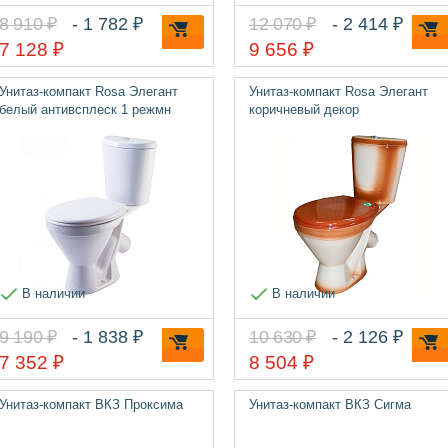
8 910 ₽
- 1 782 ₽
12 070 ₽
- 2 414 ₽
7 128 ₽
9 656 ₽
Унитаз-компакт Rosa Элегант
Унитаз-компакт Rosa Элегант
белый антивсплеск 1 режмн
коричневый декор
В наличии
В наличии
9 190 ₽
- 1 838 ₽
10 630 ₽
- 2 126 ₽
7 352 ₽
8 504 ₽
Унитаз-компакт ВКЗ Проксима
Унитаз-компакт ВКЗ Сигма