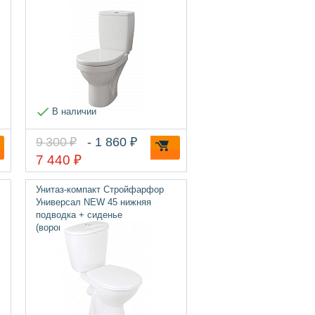
В наличии
9 300 ₽
- 1 860 ₽
7 440 ₽
Унитаз-компакт Стройфарфор
Универсал NEW 45 нижняя
подводка + сиденье
(воронкообразная чаша)