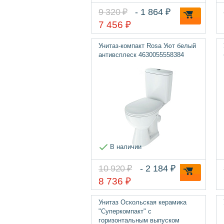
9 320 ₽
- 1 864 ₽
7 456 ₽
Унитаз-компакт Rosa Уют белый
антивсплеск 4630055558384
В наличии
10 920 ₽
- 2 184 ₽
8 736 ₽
Унитаз Оскольская керамика
"Суперкомпакт" с
горизонтальным выпуском