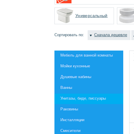
Универсальный
Сортировать по:
Сначала дешевле
Мебель для ванной комнаты
Мойки кухонные
Душевые кабины
Ванны
Унитазы, биде, писсуары
Раковины
Инсталляции
Смесители