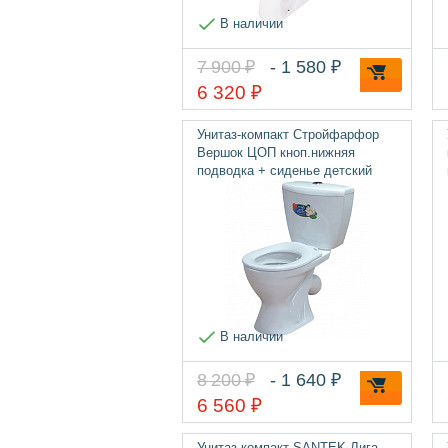
В наличии
7 900 ₽
- 1 580 ₽
6 320 ₽
Унитаз-компакт Стройфарфор
Вершок ЦОП кноп.нижняя
подводка + сиденье детский
В наличии
8 200 ₽
- 1 640 ₽
6 560 ₽
Унитаз компакт SANTEK Лига