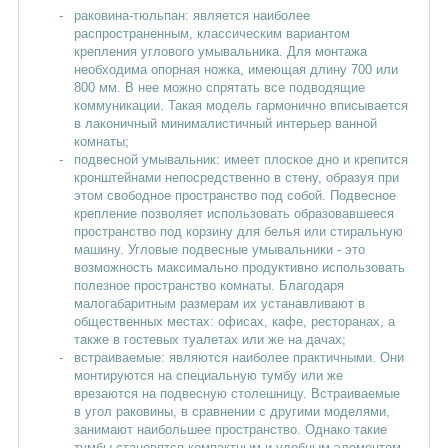
раковина-тюльпан: является наиболее
распространенным, классическим вариантом
крепления углового умывальника. Для монтажа
необходима опорная ножка, имеющая длину 700 или
800 мм. В нее можно спрятать все подводящие
коммуникации. Такая модель гармонично вписывается
в лаконичный минималистичный интерьер ванной
комнаты;
подвесной умывальник: имеет плоское дно и крепится
кронштейнами непосредственно в стену, образуя при
этом свободное пространство под собой. Подвесное
крепление позволяет использовать образовавшееся
пространство под корзину для белья или стиральную
машину. Угловые подвесные умывальники - это
возможность максимально продуктивно использовать
полезное пространство комнаты. Благодаря
малогабаритным размерам их устанавливают в
общественных местах: офисах, кафе, ресторанах, а
также в гостевых туалетах или же на дачах;
встраиваемые: являются наиболее практичными. Они
монтируются на специальную тумбу или же
врезаются на подвесную столешницу. Встраиваемые
в угол раковины, в сравнении с другими моделями,
занимают наибольшее пространство. Однако такие
тумбы становятся компактным и удобным элементом