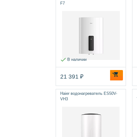
F7
В наличии
21 391 ₽
Haier водонагреватель ES50V-
VH3