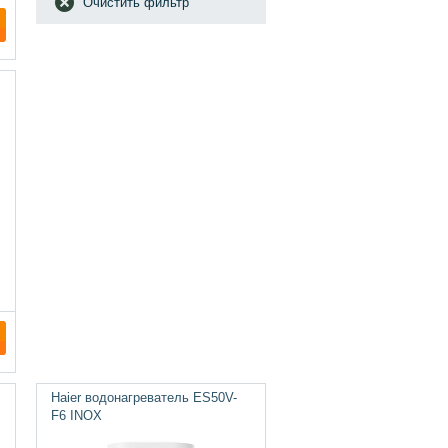
Очистить фильтр
Haier водонагреватель ES50V-
F6 INOX