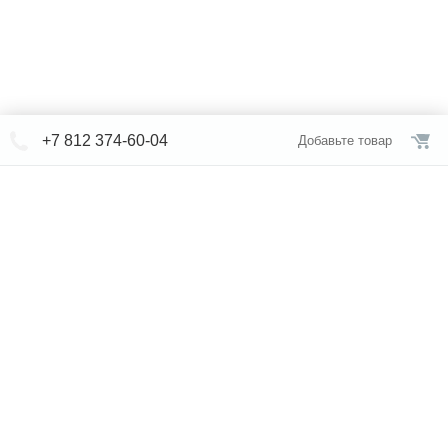
+7 812 374-60-04
Добавьте товар
© СЕВЕРФОРМ 2018 - 2026
+7 812 /
374-60-04
Интернет-магазин
режим работы
Каталог сантехники
Наши магазины
Услуги
Новости
Статьи
Свяжитесь с нами
Карта сайта
Правовая информация
Бренды
Отзывы
* представленная на сайте информация носит исключительно