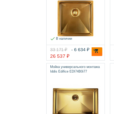
В наличии
33 171 ₽
- 6 634 ₽
26 537 ₽
Мойка универсального монтажа
Iddis Edifice EDI74B0i77