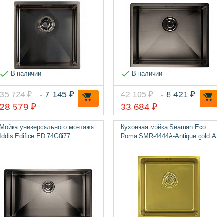
В наличии
В наличии
35 724 ₽
- 7 145 ₽
42 105 ₽
- 8 421 ₽
28 579 ₽
33 684 ₽
Мойка универсального монтажа
Кухонная мойка Seaman Eco
Iddis Edifice EDI74G0i77
Roma SMR-4444A-Antique gold.A