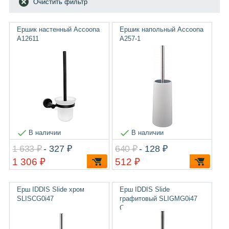
Очистить фильтр
Ершик настенный Accoona
Ершик напольный Accoona
A12611
A257-1
В наличии
В наличии
1 633 ₽
- 327 ₽
640 ₽
- 128 ₽
1 306 ₽
512 ₽
Ерш IDDIS Slide хром
Ерш IDDIS Slide
SLISCG0i47
графитовый SLIGMG0i47
Стекло