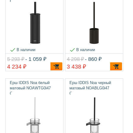
BRUBL0i47
В наличии
В наличии
5 293 ₽
- 1 059 ₽
4 298 ₽
- 860 ₽
4 234 ₽
3 438 ₽
Ерш IDDIS Noa белый
Ерш IDDIS Noa черный
матовый NOAWTG0i47
матовый NOABLG0i47
Стекло
Стекло