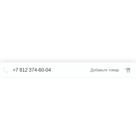
+7 812 374-60-04
Добавьте товар
© СЕВЕРФОРМ 2018 - 2026
+7 812 /
309-84-52
Интернет-магазин
режим работы
Каталог сантехники
Наши магазины