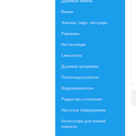
Душевые кабины
Ванны
Унитазы, биде, писсуары
Раковины
Инсталляции
Смесители
Душевая программа
Полотенцесушители
Водонагреватели
Радиаторы отопления
Насосное оборудование
Aксессуары для ванной
комнаты