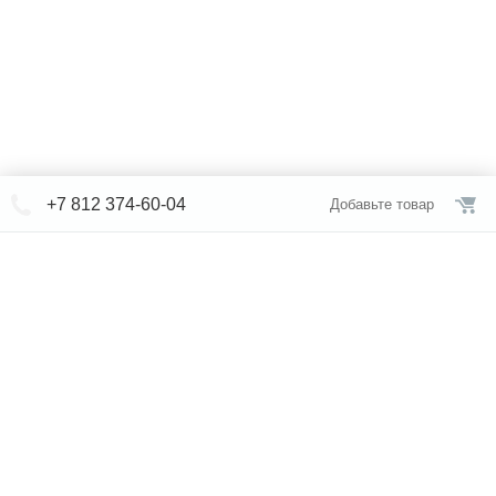
+7 812 374-60-04
Добавьте товар
© СЕВЕРФОРМ 2018 - 2026
+7 812 /
374-60-04
Интернет-магазин
режим работы
Каталог сантехники
Наши магазины
Услуги
Новости
Статьи
Свяжитесь с нами
Карта сайта
Правовая информация