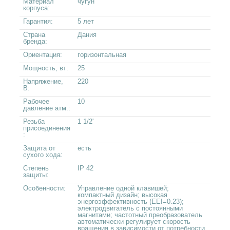
Материал
чугун
корпуса:
Гарантия:
5 лет
Страна
Дания
бренда:
Ориентация:
горизонтальная
Мощность, вт:
25
Напряжение,
220
В:
Рабочее
10
давление атм.:
Резьба
1 1/2'
присоединения
:
Защита от
есть
сухого хода:
Степень
IP 42
защиты:
Особенности:
Управление одной клавишей;
компактный дизайн; высокая
энергоэффективность (EEI=0.23);
электродвигатель с постоянными
магнитами; частотный преобразователь
автоматически регулирует скорость
вращения в зависимости от потребности