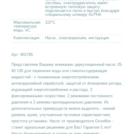
системы; электродвигатель имеет
встроенную тепловую защиту;
подключается легко и быстро благодаря
специальному штекеру ALPHA
Максимальная
110°C
температура
воды, оС:
Комплектация:
Насос, электроразъём, инструкция
Арт:
901785
Представляем Вашему вниманию циркуляционный насос 25-
40 130 для перекачки воды или гликольсодержащих
жидкостей - с пониженным энергопотреблением,
антикоррозийной обработкой, защитой от блокировки ротора,
индикацией энергопотребления и расхода, 3
фиксированными скоростями, 2 режимами постоянного
давления и 2 режима пропорционально давления. Из
дополнительных преимуществ можно выделить - низкий
уровень шума, улучшенные пусковые характеристики,
простота установки. Насос от производителя Grundfos -
станет идеальным решением для Вас! Гарантия 5 лет!
Насос функционирует в одном из трех режимов:-