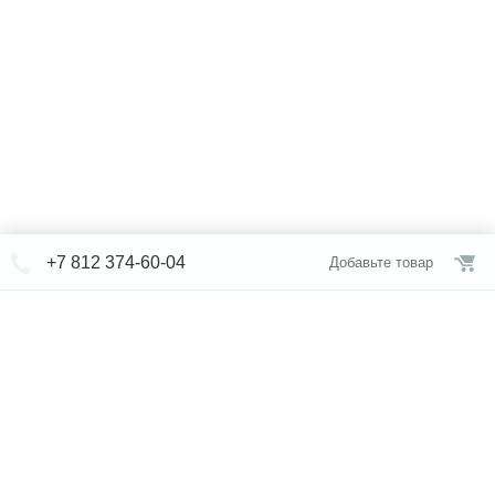
+7 812 374-60-04
Добавьте товар
© СЕВЕРФОРМ 2018 - 2026
+7 812 /
309-84-52
Интернет-магазин
режим работы
Каталог сантехники
Наши магазины