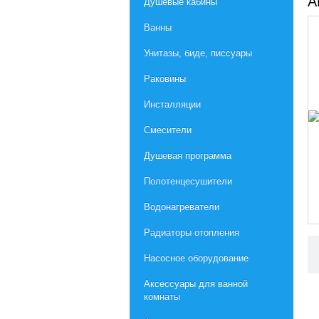
А
Душевые кабины
Ванны
Унитазы, биде, писсуары
Раковины
Инсталляции
Смесители
Душевая программа
Полотенцесушители
Водонагреватели
Радиаторы отопления
Насосное оборудование
Aксессуары для ванной
комнаты