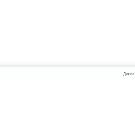
Добав
И ОПЛАТА
УСЛУГИ
ЮР. ЛИЦАМ
7 812 /
309-84-52
Каталог сантехники
Наши ма
Новости
Статьи