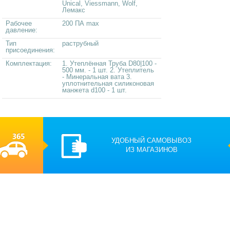
Unical, Viessmann, Wolf,
Лемакс
Рабочее
200 ПА max
давление:
Тип
раструбный
присоединения:
Комплектация:
1. Утеплённая Труба D80|100 -
500 мм. - 1 шт. 2. Утеплитель
- Минеральная вата 3.
уплотнительная силиконовая
манжета d100 - 1 шт.
УДОБНЫЙ САМОВЫВОЗ
ИЗ МАГАЗИНОВ