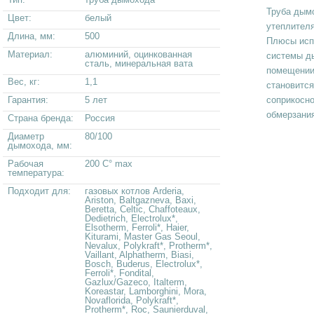
Труба дым
Цвет:
белый
утеплителя
Длина, мм:
500
Плюсы исп
Материал:
алюминий, оцинкованная
системы д
сталь, минеральная вата
помещении
Вес, кг:
1,1
становится
Гарантия:
5 лет
соприкосно
обмерзания
Страна бренда:
Россия
Диаметр
80/100
дымохода, мм:
Рабочая
200 C° max
температура:
Подходит для:
газовых котлов Arderia,
Ariston, Baltgazneva, Baxi,
Beretta, Celtic, Chaffoteaux,
Dedietrich, Electrolux*,
Elsotherm, Ferroli*, Haier,
Kiturami, Master Gas Seoul,
Nevalux, Polykraft*, Protherm*,
Vaillant, Alphatherm, Biasi,
Bosch, Buderus, Electrolux*,
Ferroli*, Fondital,
Gazlux/Gazeco, Italterm,
Koreastar, Lamborghini, Mora,
Novaflorida, Polykraft*,
Protherm*, Roc, Saunierduval,