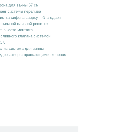
фона для ванны 57 см
ланг системы перелива
чистка сифона сверху – благодаря
 съемной сливной решетке
ая высота монтажа
 сливного клапана системой
ACK
елив система для ванны
гидрозатвор с вращающимся коленом