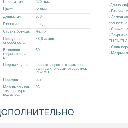
Высота, мм:
370 max
•Длина си
Цвет:
белый
• Гибкий ш
Длина, мм:
570
• Легкая о
полностью
Гарантия:
1 год
• Сниженн
Страна бренда:
Чехия
• Закрытие
Пропускная
48,6 л/мин
CLICK/CL
способность:
• Слив-пер
Величина
50
• Мокрый 
гидрозатвора,
мм:
Подходит для:
ванн стандартных размеров,
ванн со стоковым отверстием
Ø52 мм
Перелив:
есть
Максимальная
95
температура
воды, оС:
ДОПОЛНИТЕЛЬНО