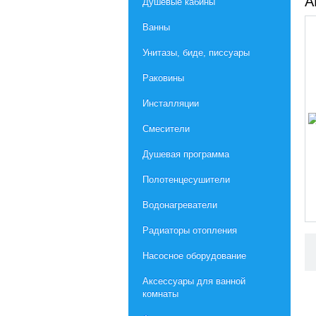
А
Душевые кабины
Ванны
Унитазы, биде, писсуары
Раковины
Инсталляции
Смесители
Душевая программа
Полотенцесушители
Водонагреватели
Радиаторы отопления
Насосное оборудование
Aксессуары для ванной
комнаты