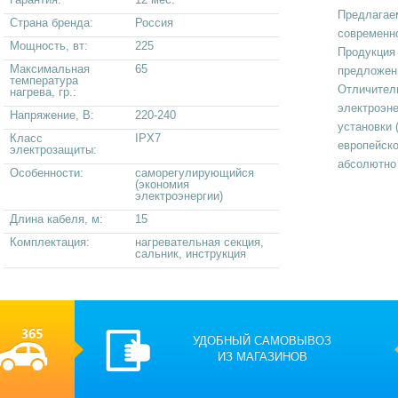
Предлагае
Страна бренда:
Россия
современн
Мощность, вт:
225
Продукция 
Максимальная
65
предложени
температура
Отличитель
нагрева, гр.:
электроэне
Напряжение, В:
220-240
установки 
Класс
IPX7
европейско
электрозащиты:
абсолютно
Особенности:
саморегулирующийся
(экономия
электроэнергии)
Длина кабеля, м:
15
Комплектация:
нагревательная секция,
сальник, инструкция
УДОБНЫЙ САМОВЫВОЗ
ИЗ МАГАЗИНОВ