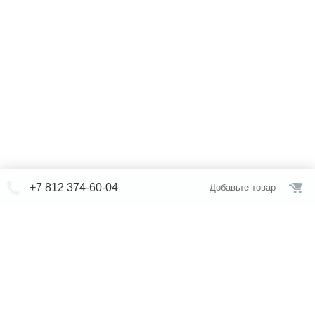
+7 812 374-60-04
Добавьте товар
© СЕВЕРФОРМ 2018 - 2026
+7 812 /
374-60-04
Интернет-магазин
режим работы