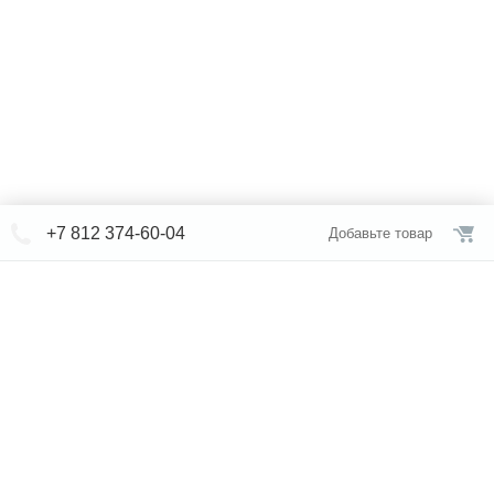
+7 812 374-60-04
Добавьте товар
© СЕВЕРФОРМ 2018 - 2026
+7 812 /
309-84-52
Интернет-магазин
режим работы
Каталог сантехники
Наши магазины
Услуги
Новости