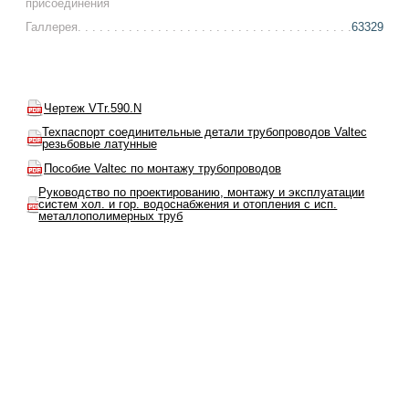
присоединения
Галлерея
63329
Чертеж VTr.590.N
Техпаспорт соединительные детали трубопроводов Valtec
резьбовые латунные
Пособие Valtec по монтажу трубопроводов
Руководство по проектированию, монтажу и эксплуатации
систем хол. и гор. водоснабжения и отопления с исп.
металлополимерных труб