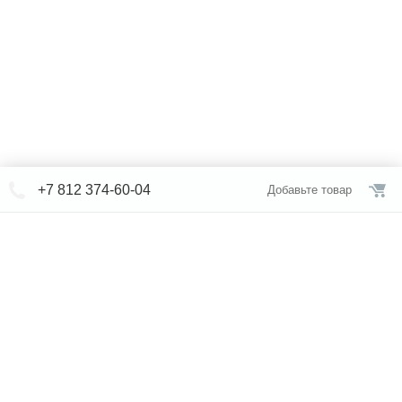
+7 812 374-60-04
Добавьте товар
© СЕВЕРФОРМ 2018 - 2026
+7 812 /
309-84-52
Интернет-магазин
режим работы
Каталог сантехники
Наши магазины
Услуги
Новости