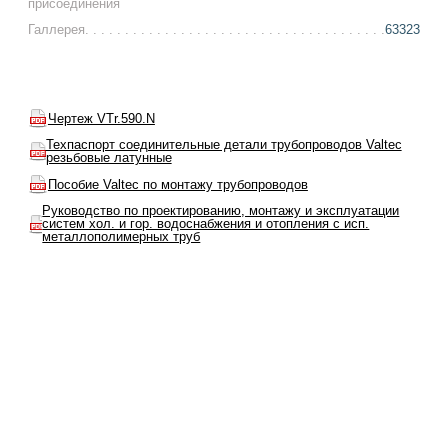
присоединения
Галлерея
63323
Чертеж VTr.590.N
Техпаспорт соединительные детали трубопроводов Valtec
резьбовые латунные
Пособие Valtec по монтажу трубопроводов
Руководство по проектированию, монтажу и эксплуатации
систем хол. и гор. водоснабжения и отопления с исп.
металлополимерных труб