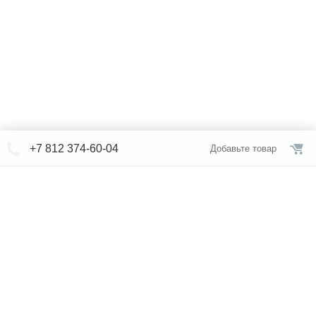
+7 812 374-60-04
Добавьте товар
© СЕВЕРФОРМ 2018 - 2026
+7 812 /
309-84-52
Интернет-магазин
режим работы
Каталог сантехники
Наши магазины
Услуги
Новости