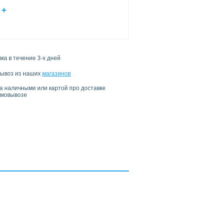
+
ка в течение 3-х дней
ывоз из наших
магазинов
а наличными или картой про доставке
амовывозе