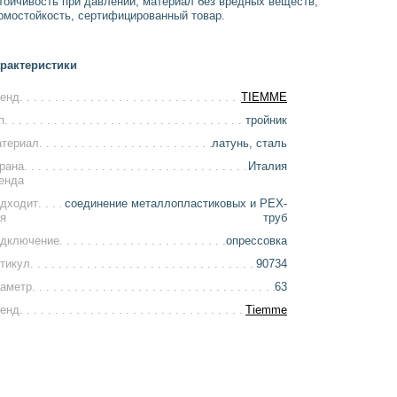
тойчивость при давлении, материал без вредных веществ,
рмостойкость, сертифицированный товар.
рактеристики
енд
TIEMME
п
тройник
териал
латунь, сталь
рана
Италия
енда
дходит
соединение металлопластиковых и РЕХ-
я
труб
дключение
опрессовка
тикул
90734
аметр
63
енд
Tiemme