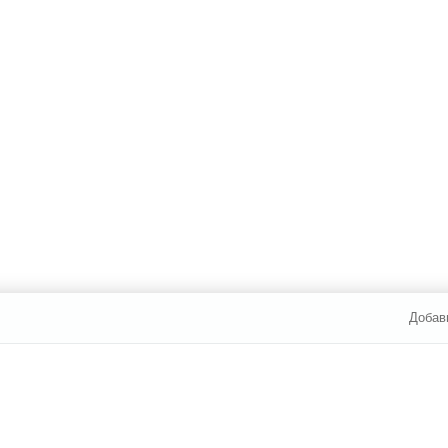
Добав
И ОПЛАТА
УСЛУГИ
ЮР. ЛИЦАМ