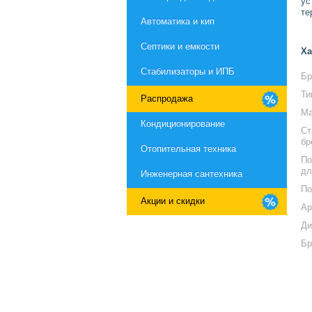
ус
те
Автоматика и кип
Септики и емкости
Ха
Стабилизаторы и ИПБ
Бр
Ти
Распродажа
Ма
Кондиционирование
Ст
бр
Отопительная техника
По
дл
Инженерная сантехника
По
Акции и скидки
Ар
Ди
Бр