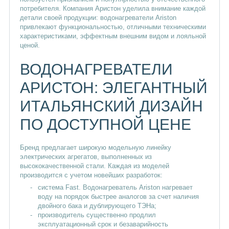
Водонагреватели Electrolux
потребителя. Компания Аристон уделила внимание каждой
детали своей продукции: водонагреватели Ariston
привлекают функциональностью, отличными техническими
Водонагреватели ETALON
характеристиками, эффектным внешним видом и лояльной
ценой.
Водонагреватели ZANUSSI
ВОДОНАГРЕВАТЕЛИ
Водонагреватели Нева-Транзит
АРИСТОН: ЭЛЕГАНТНЫЙ
Водонагреватели накопительные
ИТАЛЬЯНСКИЙ ДИЗАЙН
Водонагреватели комбинированные
ПО ДОСТУПНОЙ ЦЕНЕ
Водонагреватель из нержавеющей стали
Бренд предлагает широкую модельную линейку
Российские водонагреватели
электрических агрегатов, выполненных из
высококачественной стали. Каждая из моделей
Водонагреватели 10л
Водонагреватели 15л
производится с учетом новейших разработок:
система Fast. Водонагреватель Ariston нагревает
Водонагреватели 30л
Водонагреватели 50л
воду на порядок быстрее аналогов за счет наличия
двойного бака и дублирующего ТЭНа;
производитель существенно продлил
Водонагреватели 80л
Водонагреватели 100л
эксплуатационный срок и безаварийность