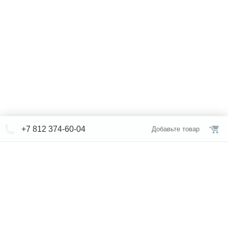
Водонагреватели Garanterm 50л
Водонагреватели напольные
Водонагреватели напольные 200л
Водонагреватели настенные
Водонагреватели под мойку 10л
Водонагреватели под мойку 15л
+7 812 374-60-04
Добавьте товар
Водонагреватели горизонтальные
Водонагреватели Thermex
Водонагреватели PROTHERM
© СЕВЕРФОРМ 2018 - 2026
Водонагреватели Thermex 10л
+7 812 /
309-84-52
Водонагреватели Thermex 30л
Интернет-магазин
режим работы