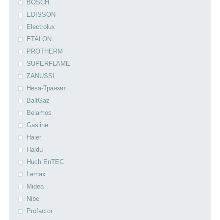
BOSCH
EDISSON
Electrolux
ETALON
PROTHERM
SUPERFLAME
ZANUSSI
Нева-Транзит
BaltGaz
Belamos
Gasline
Haier
Hajdu
Huch EnTEC
Lemax
Midea
Nibe
Profactor