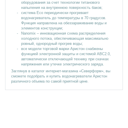
оборудования за счет технологии титанового
Водонагреватели 150л
Водонагреватели 200л
напыления на внутреннюю поверхность баков;
система Eco периодически прогревает
Водонагреватели 300л
водонагреватель до температуры в 70 градусов.
Функция направлена на обеззараживание воды и
Водонагреватели Atlantic 50л
элементов конструкции;
Nanomix – инновационная схема распределения
холодного потока, обеспечивающая максимально
Водонагреватели Atlantic 150л
ровный, однородный прогрев воды;
все модели торговой марки Аристон снабжены
Водонагреватели ARISTON 50л
функцией электронной защиты и системой ABC2.0,
автоматически отключающей технику при скачках
Водонагреватели ARISTON 80л
напряжения или утечке электрического заряда.
Заглянув в каталог интернет-магазина «Северформ», вы
Водонагреватели ARISTON 100л
сможете подобрать и купить водонагреватели Аристон
различного объема по самой приятной цене.
Водонагреватели Electrolux 50л
Водонагреватели Electrolux 80л
Водонагреватели Electrolux 100л
Водонагреватели ZANUSSI 50л