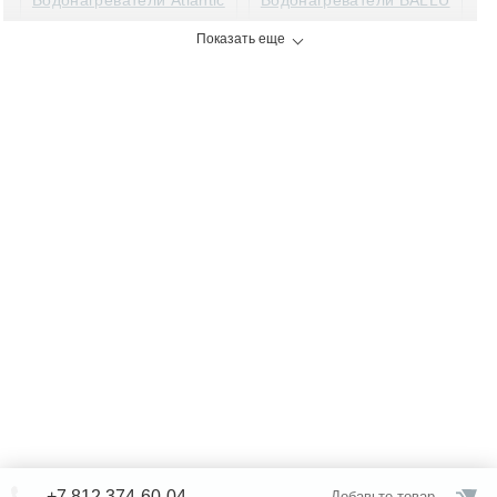
Водонагреватели Atlantic
Водонагреватели BALLU
Показать еще
Водонагреватели BOSCH
Водонагреватели EDISSON
Водонагреватели Electrolux
Водонагреватели ETALON
Водонагреватели ZANUSSI
Водонагреватели Нева-Транзит
Водонагреватели накопительные
Водонагреватели комбинированные
Водонагреватель из нержавеющей стали
Российские водонагреватели
+7 812 374-60-04
Добавьте товар