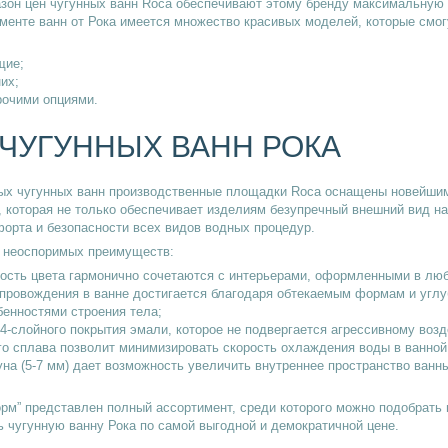
зон цен чугунных ванн Roca обеспечивают этому бренду максимальную 
именте ванн от Рока имеется множество красивых моделей, которые смог
щие;
их;
рочими опциями.
ЧУГУННЫХ ВАНН РОКА
ных чугунных ванн производственные площадки Roca оснащены новейши
которая не только обеспечивает изделиям безупречный внешний вид на 
форта и безопасности всех видов водных процедур.
 неоспоримых преимуществ:
ость цвета гармонично сочетаются с интерьерами, оформленными в люб
ровождения в ванне достигается благодаря обтекаемым формам и углу
енностями строения тела;
 4-слойного покрытия эмали, которое не подвергается агрессивному воз
го сплава позволит минимизировать скорость охлаждения воды в ванной
на (5-7 мм) дает возможность увеличить внутреннее пространство ван
орм” представлен полный ассортимент, среди которого можно подобрать
ь чугунную ванну Рока по самой выгодной и демократичной цене.