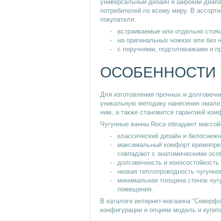
универсальный дизайн и широкий диапа
потребителей по всему миру. В ассорт
покупателя:
встраиваемые или отдельно стоя
на оригинальных ножках или без н
с поручнями, подголовниками и п
ОСОБЕННОСТИ 
Для изготовления прочных и долговеч
уникальную методику нанесения эмали, 
ним, а также становится гарантией ком
Чугунные ванны Roca обладают массой
классический дизайн и белоснежн
максимальный комфорт времяпреп
совпадают с анатомическими особ
долговечность и износостойкость
низкая теплопроводность чугунно
минимальная толщина стенок чугу
помещения.
В каталоге интернет-магазина “Северф
конфигурации и опциям модель и купит