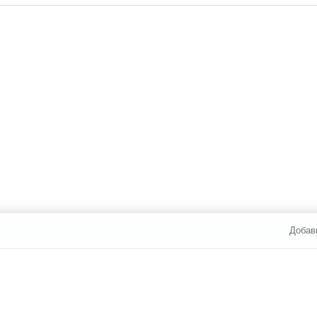
Добав
И ОПЛАТА
УСЛУГИ
ЮР. ЛИЦАМ