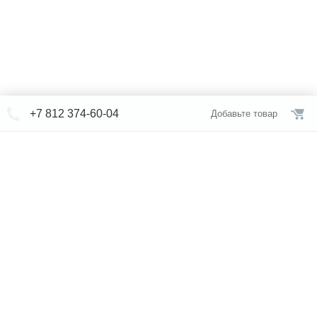
+7 812 374-60-04
Добавьте товар
© СЕВЕРФОРМ 2018 - 2026
+7 812 /
309-84-52
Интернет-магазин
режим работы
Каталог сантехники
Наши магазины
Услуги
Новости
Статьи
Свяжитесь с нами
Карта сайта
Правовая информация
Бренды
Отзывы