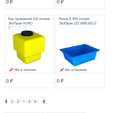
0 ₽
0 ₽
Бак промывной 120 литров
Ванна К 900 литров
ЭкоПром AGRO
ЭкоПром 132.0900.601.0
720.0120.301.0
Нет в наличии
Нет в наличии
0 ₽
0 ₽
2
/
3
/
4
/
5
/
6
/