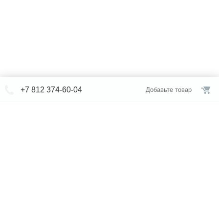
+7 812 374-60-04
Добавьте товар
© СЕВЕРФОРМ 2018 - 2026
+7 812 /
374-60-04
Интернет-магазин
режим работы
Каталог сантехники
Наши магазины
Услуги
Новости
Статьи
Свяжитесь с нами
Карта сайта
Правовая информация