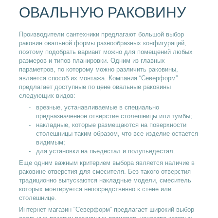
Раковины белые
Раковины Roca
ОВАЛЬНУЮ РАКОВИНУ
Раковины 45 см
Раковины 80 см
Производители сантехники предлагают большой выбор
раковин овальной формы разнообразных конфигураций,
Раковины 65 см
Раковины 120 см
поэтому подобрать вариант можно для помещений любых
размеров и типов планировки. Одним из главных
Раковины 50 см
Раковины 60 см
параметров, по которому можно различить раковины,
является способ их монтажа. Компания “Северформ”
Раковины 100 см
Раковины 55 см
предлагает доступные по цене овальные раковины
следующих видов:
Раковины 70 см
Раковины 40 см
врезные, устанавливаемые в специально
предназначенное отверстие столешницы или тумбы;
накладные, которые размещаются на поверхности
Овальные раковины
Квадратные раковины
столешницы таким образом, что все изделие остается
видимым;
Раковины хромированные
для установки на пьедестал и полупьедестал.
Еще одним важным критерием выбора является наличие в
Раковины в ванную комнату
раковине отверстия для смесителя. Без такого отверстия
традиционно выпускаются накладные модели, смеситель
которых монтируется непосредственно к стене или
столешнице.
Интернет-магазин “Северформ” предлагает широкий выбор