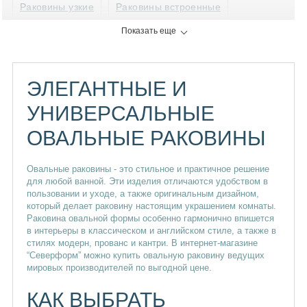
Раковины узкие
Раковины встроенные
Показать еще
Раковины двойные
Раковины без смесителя
Раковины на стиральную машинку
ЭЛЕГАНТНЫЕ И
Раковины на столешницу
Раковины плоские
УНИВЕРСАЛЬНЫЕ
Раковины Iddis
Раковины Sanita
Раковины Ifo
ОВАЛЬНЫЕ РАКОВИНЫ
Раковины Sanita luxe
Раковины Santeri
Овальные раковины - это стильное и практичное решение
Раковины Ido
Раковины Ани пласт
для любой ванной. Эти изделия отличаются удобством в
пользовании и уходе, а также оригинальным дизайном,
Раковины Стройфарфор
Раковины голубые
который делает раковину настоящим украшением комнаты.
Раковина овальной формы особенно гармонично впишется
в интерьеры в классическом и английском стиле, а также в
Черные раковины
Раковины Оскольская керамика
стилях модерн, прованс и кантри. В интернет-магазине
“Северформ” можно купить овальную раковину ведущих
Раковины Santek
Раковины Jika
мировых производителей по выгодной цене.
Раковины Jacob delafon
Круглые
КАК ВЫБРАТЬ