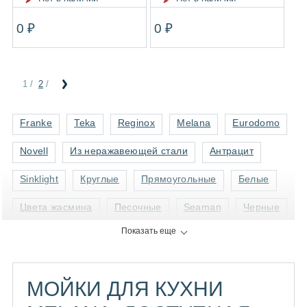
0 ₽
0 ₽
1
/
2
/
Franke
Teka
Reginox
Melana
Eurodomo
Novell
Из неражавеющей стали
Антрацит
Sinklight
Круглые
Прямоугольные
Белые
Цвета жасмина
Песочные
Seaman
Черные
Показать еще
Серые
С матовой текстурой
Круглые из искусственного камня
МОЙКИ ДЛЯ КУХНИ
Прямоугольные из нержавеющей стали
Blanco