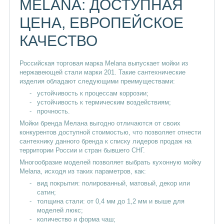
MELANA: ДОСТУПНАЯ
Florentina
Мойки кухонные Iddis
ЦЕНА, ЕВРОПЕЙСКОЕ
Из искусственного камня
КАЧЕСТВО
Кухонные мойки Polygran
Стеклянные
Российская торговая марка Melana выпускает мойки из
Квадратные
Овальные
нержавеющей стали марки 201. Такие сантехнические
изделия обладают следующими преимуществами:
Квадратные из нержавейки
Из кварца
устойчивость к процессам коррозии;
устойчивость к термическим воздействиям;
Маленькие
прочность.
Металлические
Недорогие
Мойки бренда Мелана выгодно отличаются от своих
Узкие
Белые для кухни
Большие
конкурентов доступной стоимостью, что позволяет отнести
сантехнику данного бренда к списку лидеров продаж на
территории России и стран бывшего СНГ.
Многообразие моделей позволяет выбрать кухонную мойку
Melana, исходя из таких параметров, как:
вид покрытия: полированный, матовый, декор или
сатин;
толщина стали: от 0,4 мм до 1,2 мм и выше для
моделей люкс;
количество и форма чаш;