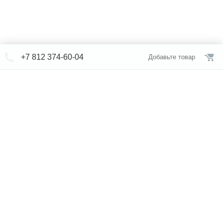
+7 812 374-60-04
Добавьте товар
© СЕВЕРФОРМ 2018 - 2026
+7 812 /
309-84-52
Интернет-магазин
режим работы
Каталог сантехники
Наши магазины
Услуги
Новости
Статьи
Свяжитесь с нами
Карта сайта
Правовая информация
Бренды
Отзывы
* представленная на сайте информация носит исключительно
информационный характер и ни при каких условиях не является
публичной офертой, определяемой положениями Статьи 437 (2)