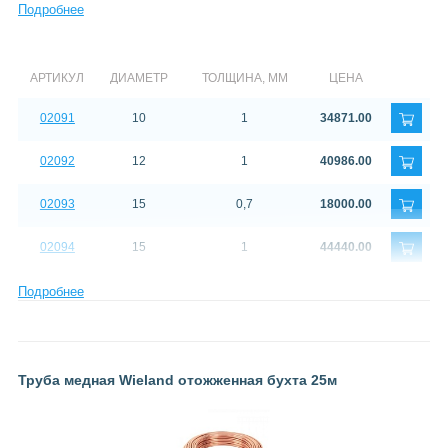
Подробнее
медная
отожженная
АРТИКУЛ
ДИАМЕТР
ТОЛЩИНА, ММ
ЦЕНА
02091
10
1
34871.00
02092
12
1
40986.00
02093
15
0,7
18000.00
02094
15
1
44440.00
Подробнее
Труба медная Wieland отожженная бухта 25м