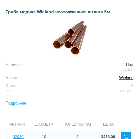
Труба медная Wieland неотожженная штанга 5м
Наличие
Под
заказ
Бренд
Wieland
Длина,
5
мм
метров
Тип
труба медная
Подробнее
неотожженная
АРТИКУЛ
ДИАМЕТР
ТОЛЩИНА, ММ
ЦЕНА
02080
10
1
3453.00