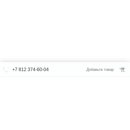
+7 812 374-60-04
Добавьте товар
© СЕВЕРФОРМ 2018 - 2026
+7 812 /
374-60-04
Интернет-магазин
режим работы
Каталог сантехники
Наши магазины