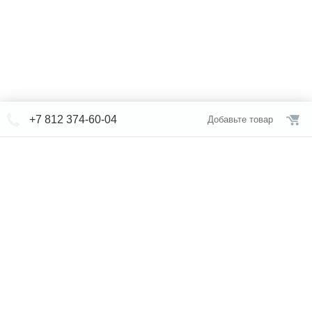
+7 812 374-60-04
Добавьте товар
© СЕВЕРФОРМ 2018 - 2026
+7 812 /
309-84-52
Интернет-магазин
режим работы
Каталог сантехники
Наши магазины
Услуги
Новости
Статьи
Свяжитесь с нами
Карта сайта
Правовая информация
Бренды
Отзывы