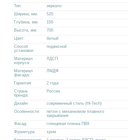
Тип:
зеркало
Ширина, мм:
520
Глубина, мм:
150
Высота, мм:
700
Цвет:
белый
Способ
подвесной
установки:
Материал
ЛДСП
корпуса:
Материал
ЛМДФ
фасада:
Гарантия:
2 года
Страна
Россия
бренда:
Дизайн:
современный стиль (Hi-Tech)
Особенности:
петли с механизмом плавного
закрывания
Фасад:
глянцевая пленка ПВХ
Фурнитура:
хром
Комплектация:
1 дверца; 2 полки ЛДСП; ручка