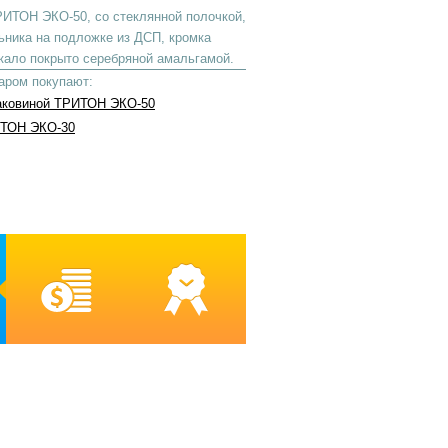
РИТОН ЭКО-50, со стеклянной полочкой,
ьника на подложке из ДСП, кромка
кало покрыто серебряной амальгамой.
варом покупают:
аковиной ТРИТОН ЭКО-50
ТОН ЭКО-30