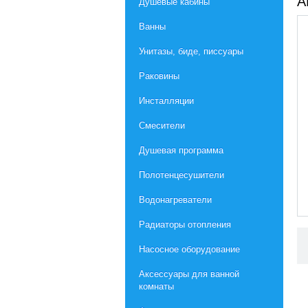
А
Душевые кабины
Ванны
Унитазы, биде, писсуары
Раковины
Инсталляции
Смесители
Душевая программа
Полотенцесушители
Водонагреватели
Радиаторы отопления
Насосное оборудование
Aксессуары для ванной
комнаты