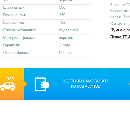
Зеркало Т
Ширина, мм:
500
без светил
Глубина, мм:
150
белая. Зер
Высота, мм:
792
С этим то
Способ установки:
подвесной
Тумба с р
Пенал ТРИ
Материал фасада:
зеркало
Гарантия:
2 года
Страна бренда:
Россия
УДОБНЫЙ САМОВЫВОЗ
ИЗ МАГАЗИНОВ