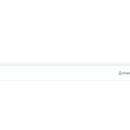
Добав
И ОПЛАТА
УСЛУГИ
ЮР. ЛИЦАМ
7 812 /
374-60-04
Каталог сантехники
Наши ма
Новости
Статьи