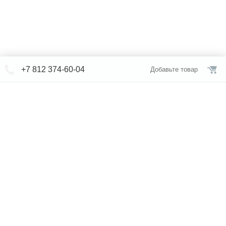
+7 812 374-60-04
Добавьте товар
© СЕВЕРФОРМ 2018 - 2026
+7 812 /
374-60-04
Интернет-магазин
режим работы
Каталог сантехники
Наши магазины
Услуги
Новости
Статьи
Свяжитесь с нами
Карта сайта
Правовая информация
Бренды
Отзывы
* представленная на сайте информация носит исключительно