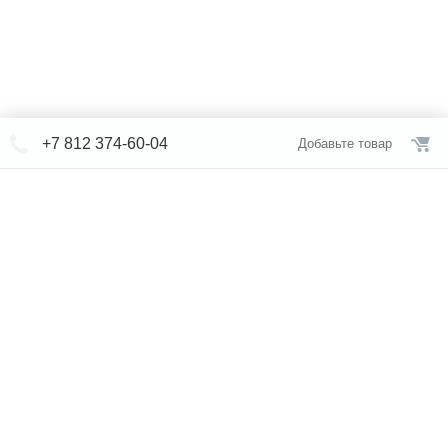
+7 812 374-60-04
Добавьте товар
© СЕВЕРФОРМ 2018 - 2026
+7 812 /
309-84-52
Интернет-магазин
режим работы
Каталог сантехники
Наши магазины
Услуги
Новости
Статьи
Свяжитесь с нами
Карта сайта
Правовая информация
Бренды
Отзывы
* представленная на сайте информация носит исключительно