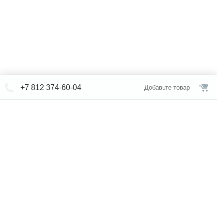
+7 812 374-60-04
Добавьте товар
© СЕВЕРФОРМ 2018 - 2026
+7 812 /
309-84-52
Интернет-магазин
режим работы
Каталог сантехники
Наши магазины
Услуги
Новости
Статьи
Свяжитесь с нами
Карта сайта
Правовая информация