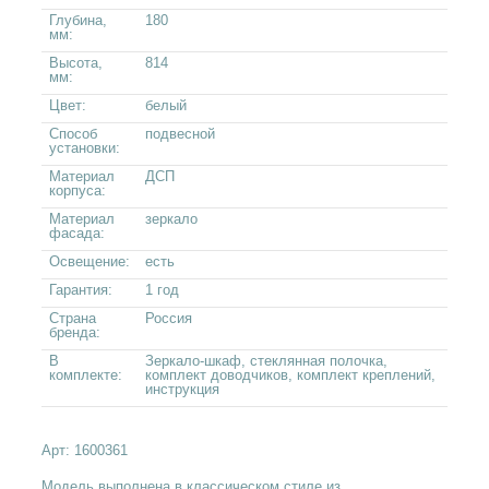
Глубина,
180
мм:
Высота,
814
мм:
Цвет:
белый
Способ
подвесной
установки:
Материал
ДСП
корпуса:
Материал
зеркало
фасада:
Освещение:
есть
Гарантия:
1 год
Страна
Россия
бренда:
В
Зеркало-шкаф, стеклянная полочка,
комплекте:
комплект доводчиков, комплект креплений,
инструкция
Арт:
1600361
Модель выполнена в классическом стиле из