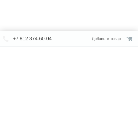
+7 812 374-60-04
Добавьте товар
© СЕВЕРФОРМ 2018 - 2026
+7 812 /
374-60-04
Интернет-магазин
режим работы
Каталог сантехники
Наши магазины
Услуги
Новости
Статьи
Свяжитесь с нами
Карта сайта
Правовая информация
Бренды
Отзывы
* представленная на сайте информация носит исключительно
информационный характер и ни при каких условиях не является