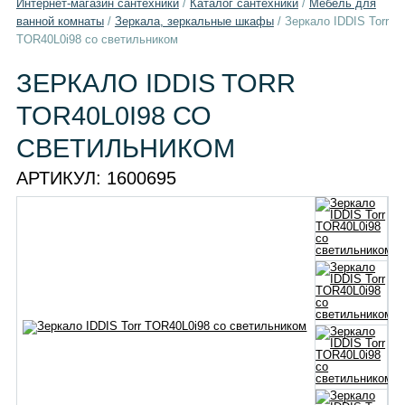
Интернет-магазин сантехники
/
Каталог сантехники
/
Мебель для
ванной комнаты
/
Зеркала, зеркальные шкафы
/
Зеркало IDDIS Torr
TOR40L0i98 со светильником
ЗЕРКАЛО IDDIS TORR
TOR40L0I98 СО
СВЕТИЛЬНИКОМ
АРТИКУЛ:
1600695