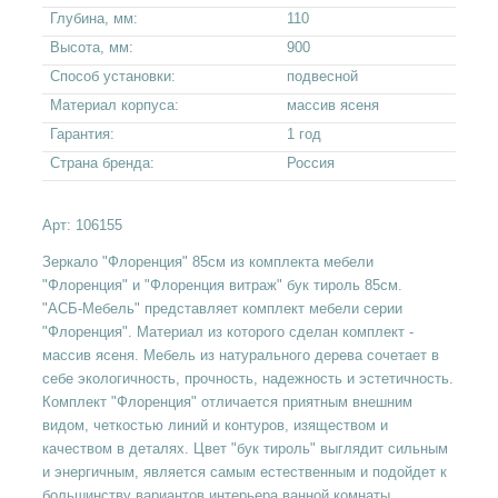
Глубина, мм:
110
Высота, мм:
900
Способ установки:
подвесной
Материал корпуса:
массив ясеня
Гарантия:
1 год
Страна бренда:
Россия
Арт:
106155
Зеркало "Флоренция" 85см из комплекта мебели
"Флоренция" и "Флоренция витраж" бук тироль 85см.
"АСБ-Мебель" представляет комплект мебели серии
"Флоренция". Материал из которого сделан комплект -
массив ясеня. Мебель из натурального дерева сочетает в
себе экологичность, прочность, надежность и эстетичность.
Комплект "Флоренция" отличается приятным внешним
видом, четкостью линий и контуров, изяществом и
качеством в деталях. Цвет "бук тироль" выглядит сильным
и энергичным, является самым естественным и подойдет к
большинству вариантов интерьера ванной комнаты.