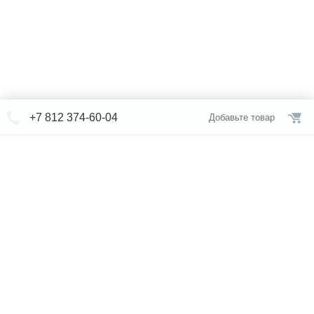
+7 812 374-60-04
Добавьте товар
© СЕВЕРФОРМ 2018 - 2026
+7 812 /
309-84-52
Интернет-магазин
режим работы
Каталог сантехники
Наши магазины
Услуги
Новости
Статьи
Свяжитесь с нами
Карта сайта
Правовая информация
Бренды
Отзывы