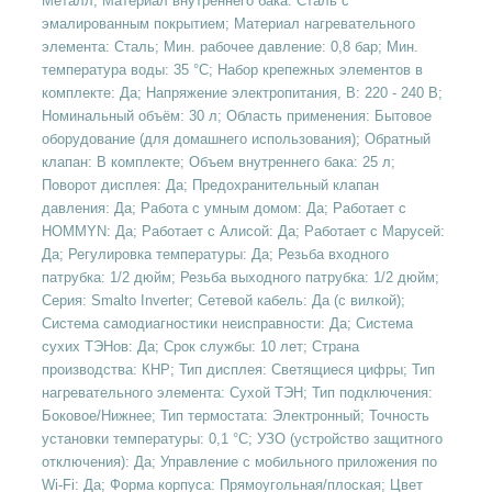
Металл; Материал внутреннего бака: Сталь с
эмалированным покрытием; Материал нагревательного
элемента: Сталь; Мин. рабочее давление: 0,8 бар; Мин.
температура воды: 35 °С; Набор крепежных элементов в
комплекте: Да; Напряжение электропитания, В: 220 - 240 В;
Номинальный объём: 30 л; Область применения: Бытовое
оборудование (для домашнего использования); Обратный
клапан: В комплекте; Объем внутреннего бака: 25 л;
Поворот дисплея: Да; Предохранительный клапан
давления: Да; Работа с умным домом: Да; Работает с
HOMMYN: Да; Работает с Алисой: Да; Работает с Марусей:
Да; Регулировка температуры: Да; Резьба входного
патрубка: 1/2 дюйм; Резьба выходного патрубка: 1/2 дюйм;
Серия: Smalto Inverter; Сетевой кабель: Да (с вилкой);
Система самодиагностики неисправности: Да; Система
сухих ТЭНов: Да; Срок службы: 10 лет; Страна
производства: КНР; Тип дисплея: Светящиеся цифры; Тип
нагревательного элемента: Сухой ТЭН; Тип подключения:
Боковое/Нижнее; Тип термостата: Электронный; Точность
установки температуры: 0,1 °С; УЗО (устройство защитного
отключения): Да; Управление c мобильного приложения по
Wi-Fi: Да; Форма корпуса: Прямоугольная/плоская; Цвет