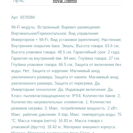
Пр-ль:
Royal Thermo
Арт:
9378384
Wi-Fi модуль: Встроенный; Вариант размещения:
Вертикальное/Горизонтальное; Вид управления:
Инверторное + Wi-Fi; Вид установки (крепления): Настенная;
Внутреннее покрытие бака: Эмаль; Высота товара: 63.6 см;
Высота упаковки товара: 48.5 см; Гарантийный срок: 2 года;
Гарантия на внутренний бак: 84 мес; Глубина товара: 27 см;
Глубина упаковки товара: 66.5 см; Защита от включения без
воды: Нет; Защита от коррозии: Магниевый анод
увеличенного размера; Защита от накипи: Магниевый анод
увеличенного размера; Защита от перегрева: Да;
Инверторная технология: Да; Индикация включения: Да;
Класс пылевлагозащищенности: IPX4; Количество баков: 2;
Количество нагревательных элементов: 1; Количество
режимов нагрева: 3; Макс. потребляемая мощность: 2 кВт;
Макс. рабочее давление: 6 бар; Макс. температура воды: 75
°С; Масса товара (нетто): 16.83 кг; Масса товара с
упаковкой (брутто): 18.42 кг; Материал внешнего корпуса: