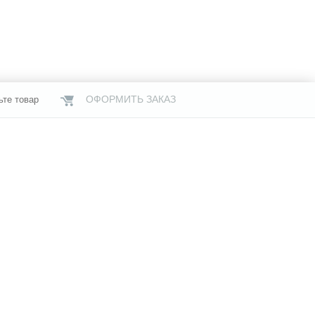
ОФОРМИТЬ ЗАКАЗ
ьте товар
НАШИ МАГАЗИНЫ
газины
Услуги
Свяжитесь с нами
я информация
Бренды
й офертой,
чии и стоимости