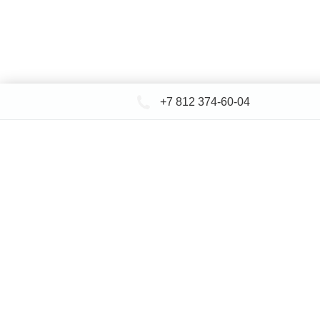
+7 812 374-60-04
КАТАЛОГ САНТЕХНИКИ
ДОСТАВКА 
+
Ин
© СЕВЕРФОРМ 2018 - 2026
* представленная на сайте информация носит исключительно и
определяемой положениями Статьи 437 (2) Гражданского кодек
указанных товаров и (или) услуг, пожалуйста, обращайтесь к м