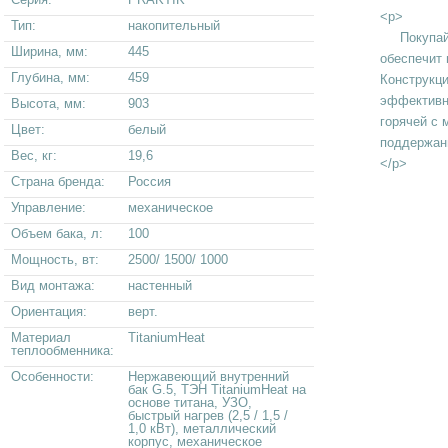
<p>
Тип:
накопительный
Покупайте
Ширина, мм:
445
обеспечит 
Глубина, мм:
459
Конструкц
эффективн
Высота, мм:
903
горячей с
Цвет:
белый
поддержан
Вес, кг:
19,6
</p>
Страна бренда:
Россия
Управление:
механическое
Объем бака, л:
100
Мощность, вт:
2500/ 1500/ 1000
Вид монтажа:
настенный
Ориентация:
верт.
Материал
TitaniumHeat
теплообменника:
Особенности:
Нержавеющий внутренний
бак G.5, ТЭН TitaniumHeat на
основе титана, УЗО,
быстрый нагрев (2,5 / 1,5 /
1,0 кВт), металлический
корпус, механическое