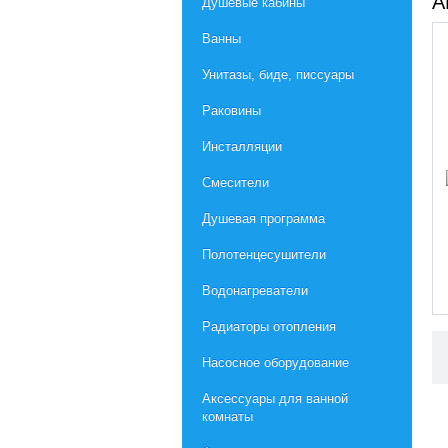
А
Душевые кабины
Ванны
Унитазы, биде, писсуары
Раковины
Инсталляции
Смесители
Душевая программа
Полотенцесушители
Водонагреватели
Радиаторы отопления
Насосное оборудование
Aксессуары для ванной
комнаты