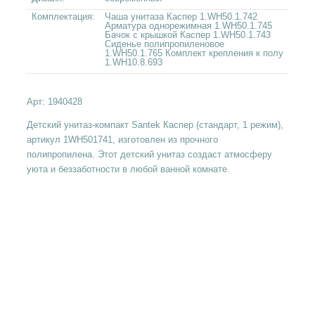
Комплектация:
Чаша унитаза Каспер 1.WH50.1.742
Арматура однорежимная 1.WH50.1.745
Бачок с крышкой Каспер 1.WH50.1.743
Сиденье полипропиленовое
1.WH50.1.765 Комплект крепления к полу
1.WH10.8.693
Арт:
1940428
Детский унитаз-компакт Santek Каспер (стандарт, 1 режим),
артикул 1WH501741, изготовлен из прочного
полипропилена. Этот детский унитаз создаст атмосферу
уюта и беззаботности в любой ванной комнате.