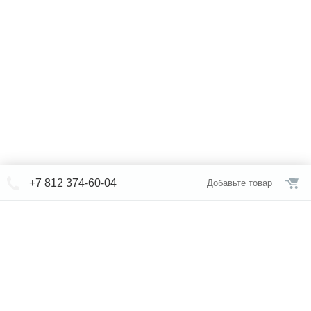
+7 812 374-60-04
Добавьте товар
© СЕВЕРФОРМ 2018 - 2026
+7 812 /
374-60-04
Интернет-магазин
режим работы