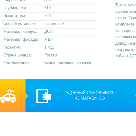
Тумба Vako
Глубина, мм:
510
ванной ко
Высота, мм:
820
стиле. Смо
Способ установки:
напольный
комплекте 
Оснащена 
Материал корпуса:
ДСП
распашным
Материал фасада:
МДФ
доводчика
Гарантия:
1 год
открывать 
Страна бренда:
Россия
МДФ и ДСП
Комплектация:
тумба, раковина, коробка
УДОБНЫЙ САМОВЫВОЗ
ИЗ МАГАЗИНОВ