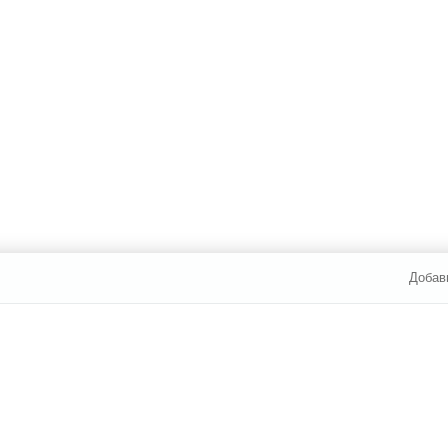
Добав
И ОПЛАТА
УСЛУГИ
ЮР. ЛИЦАМ