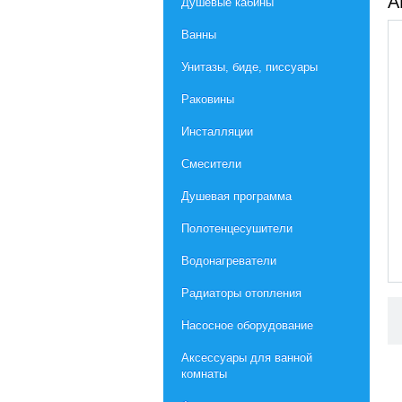
А
Душевые кабины
Ванны
Унитазы, биде, писсуары
Раковины
Инсталляции
Смесители
Душевая программа
Полотенцесушители
Водонагреватели
Радиаторы отопления
Насосное оборудование
Aксессуары для ванной
комнаты