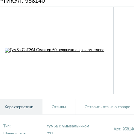
РТИКУЛ:
958140
Характеристики
Отзывы
Оставить отзыв о товаре
Тип:
тумба с умывальником
Арт:
95814
Ширина, мм:
731