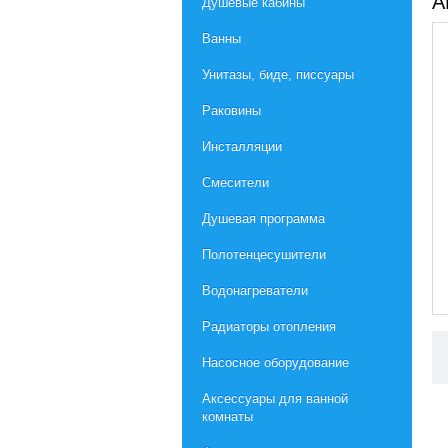
А
Душевые кабины
Ванны
Унитазы, биде, писсуары
Раковины
Инсталляции
Смесители
Душевая программа
Полотенцесушители
Водонагреватели
Радиаторы отопления
Насосное оборудование
Aксессуары для ванной
комнаты