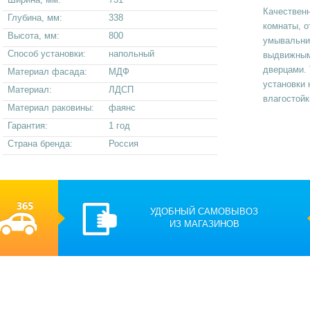
Качественн
Глубина, мм:
338
комнаты, о
Высота, мм:
800
умывальни
Способ установки:
напольный
выдвижным
дверцами.
Материал фасада:
МДФ
установки 
Материал:
ЛДСП
влагостойк
Материал раковины:
фаянс
Гарантия:
1 год
Страна бренда:
Россия
УДОБНЫЙ САМОВЫВОЗ
ИЗ МАГАЗИНОВ