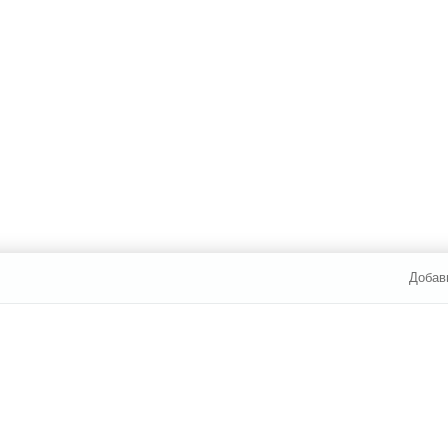
Добав
И ОПЛАТА
УСЛУГИ
ЮР. ЛИЦАМ