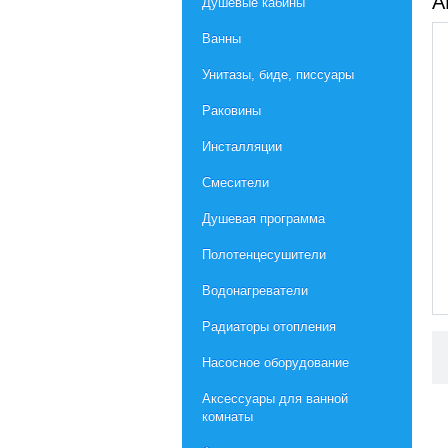
А
Душевые кабины
Ванны
Унитазы, биде, писсуары
Раковины
Инсталляции
Смесители
Душевая программа
Полотенцесушители
Водонагреватели
Радиаторы отопления
Насосное оборудование
Aксессуары для ванной
комнаты