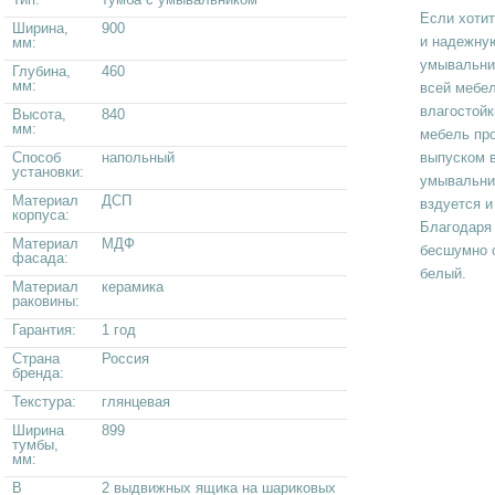
Если хоти
Ширина,
900
и надежную
мм:
умывальни
Глубина,
460
мм:
всей мебе
влагостойк
Высота,
840
мм:
мебель про
Способ
напольный
выпуском 
установки:
умывальник
Материал
ДСП
вздуется и
корпуса:
Благодаря
Материал
МДФ
бесшумно о
фасада:
белый.
Материал
керамика
раковины:
Гарантия:
1 год
Страна
Россия
бренда:
Текстура:
глянцевая
Ширина
899
тумбы,
мм:
В
2 выдвижных ящика на шариковых