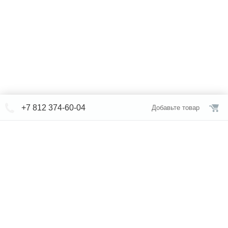
+7 812 374-60-04
Добавьте товар
© СЕВЕРФОРМ 2018 - 2026
+7 812 /
309-84-52
Интернет-магазин
режим работы
Каталог сантехники
Наши магазины
Услуги
Новости