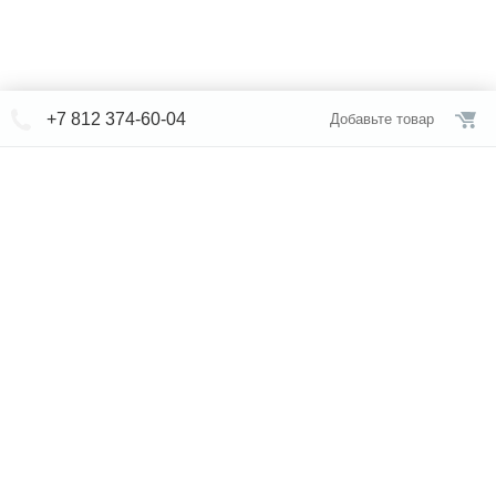
+7 812 374-60-04
Добавьте товар
© СЕВЕРФОРМ 2018 - 2026
+7 812 /
309-84-52
Интернет-магазин
режим работы
Каталог сантехники
Наши магазины
Услуги
Новости
Статьи
Свяжитесь с нами
Карта сайта
Правовая информация
Бренды
Отзывы
* представленная на сайте информация носит исключительно
информационный характер и ни при каких условиях не является
публичной офертой, определяемой положениями Статьи 437 (2)