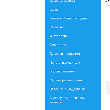
А
Душевые кабины
Ванны
Унитазы, биде, писсуары
Раковины
Инсталляции
Смесители
Душевая программа
Полотенцесушители
Водонагреватели
Радиаторы отопления
Насосное оборудование
Aксессуары для ванной
комнаты