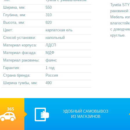
Тумба STY
Ширина, мм:
550
раковиной 
Глубина, мм:
310
Мебель изг
Высота, мм:
820
влагостойк
с доводчик
Цвет:
карпатская ель
круглые.
Способ установки:
напольный
Материал корпуса:
ЛДСП
Материал фасада:
МДФ
Материал раковины:
фаянс
Гарантия:
1 год
Страна бренда:
Россия
Ширина тумбы, мм:
490
УДОБНЫЙ САМОВЫВОЗ
ИЗ МАГАЗИНОВ