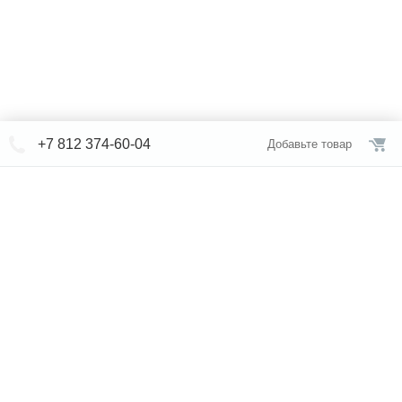
+7 812 374-60-04
Добавьте товар
© СЕВЕРФОРМ 2018 - 2026
+7 812 /
309-84-52
Интернет-магазин
режим работы
Каталог сантехники
Наши магазины
Услуги
Новости
Статьи
Свяжитесь с нами
Карта сайта
Правовая информация
Бренды
Отзывы