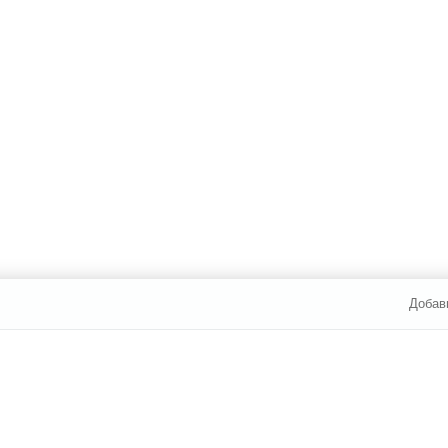
Добав
И ОПЛАТА
УСЛУГИ
ЮР. ЛИЦАМ