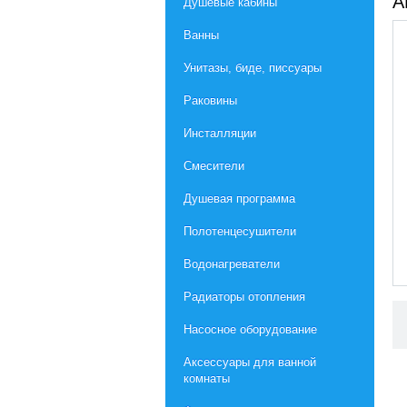
А
Душевые кабины
Ванны
Унитазы, биде, писсуары
Раковины
Инсталляции
Смесители
Душевая программа
Полотенцесушители
Водонагреватели
Радиаторы отопления
Насосное оборудование
Aксессуары для ванной
комнаты