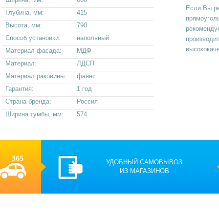
Если Вы р
Глубина, мм:
415
прямоугол
Высота, мм:
790
рекоменду
Способ установки:
напольный
производи
высококаче
Материал фасада:
МДФ
Материал:
ЛДСП
Материал раковины:
фаянс
Гарантия:
1 год
Страна бренда:
Россия
Ширина тумбы, мм:
574
УДОБНЫЙ САМОВЫВОЗ
ИЗ МАГАЗИНОВ