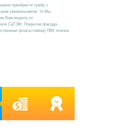
ешили приобрести тумбу с
ьным умывальником, то Мы
ем Вам модель от
теля СаТЭМ. Покрытие фасада -
ственная (влагостойкая) ПВХ пленка.